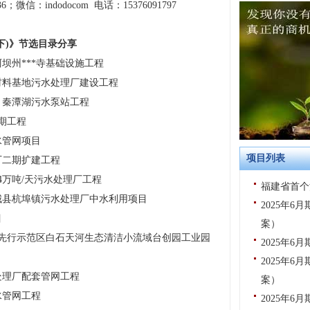
6；微信：indodocom 电话：15376091797
下)》节选目录分享
坝州***寺基础设施工程
材料基地污水处理厂建设工程
、秦潭湖污水泵站工程
期工程
水管网项目
项目列表
厂二期扩建工程
4万吨/天污水处理厂工程
福建省首个
城县杭埠镇污水处理厂中水利用项目
2025年
目
案）
明先行示范区白石天河生态清洁小流域台创园工业园
2025年
2025年
处理厂配套管网工程
案）
水管网工程
2025年