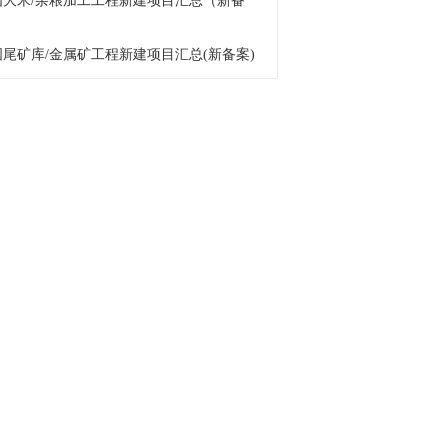
 中国大米/杂粮加工工程新建项目汇总（新备
中国尾矿库/金属矿工程新建项目汇总(新备案)