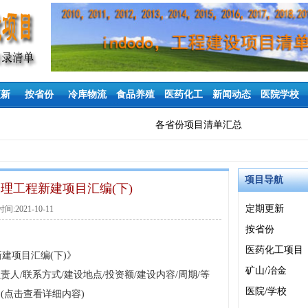
更新
按省份
冷库物流
食品养殖
医药化工
新闻动态
医院学校
各省份项目清单汇总
项目导航
处理工程新建项目汇编(下)
定期更新
:2021-10-11
按省份
医药化工项目
建项目汇编(下)》
矿山/冶金
责人/联系方式/建设地点/投资额/建设内容/周期/等
医院/学校
(点击查看详细内容)