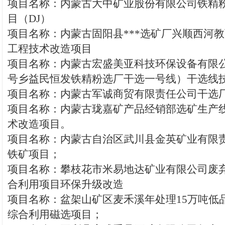
项目名称：内蒙古大中矿业股份有限公司铁精
目（DJ）
项目名称：内蒙古固阳县***选矿厂兴顺西河
工程技术改造项目
项目名称：内蒙古宏盛美亚科技环保设备有限
号乡益民恒发铁精粉选厂干选一号线）干选线
项目名称：内蒙古军诚商贸有限责任公司干选
项目名称：内蒙古珑嘉矿产品经销部选矿生产
术改造项目。
项目名称：内蒙古自治区武川县金英矿业有限
铁矿项目；
项目名称：攀枝花市米易地达矿业有限公司废
合利用项目环保升级改造
项目名称：盆架山矿区麦禾溪年处理15万吨低
综合利用磁选项目；