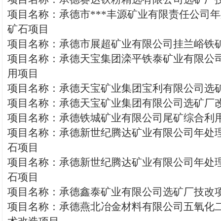
项目名称：承德市***丰源矿业有限责任公司年
矿石项目
项目名称：承德市展超矿业有限公司挂兰峪铁
项目名称：承德天宝集团滦平铁泰矿业有限公
用项目
项目名称：承德天宝矿业集团宝利有限公司选
项目名称：承德天宝矿业集团有限公司选矿厂
项目名称：承德铁城矿业有限公司尾矿综合利
项目名称：承德新世纪腾达矿业有限公司年处理
石项目
项目名称：承德新世纪腾达矿业有限公司年处理
石项目
项目名称：承德鑫泰矿业有限公司选矿厂技改
项目名称：承德燕北冶金材料有限公司五氧化