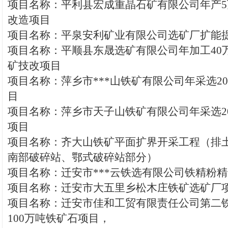
项目名称：平利县宏成重晶石矿有限公司年产
改造项目
项目名称：平泉安利矿业有限公司选矿厂扩能
项目名称：平顺县东晟选矿有限公司年加工40
矿技改项目
项目名称：萍乡市***山铁矿有限公司年采选2
目
项目名称：萍乡市天子山铁矿有限公司年采选2
项目
项目名称：齐大山铁矿平面扩界开采工程（排
南部破碎站、鄂式破碎站部分）
项目名称：迁安市***云铁选有限公司铁精粉
项目名称：迁安市大五里乡松木庄铁矿选矿厂
项目名称：迁安市佳和工贸有限责任公司第二
100万吨铁矿石项目，