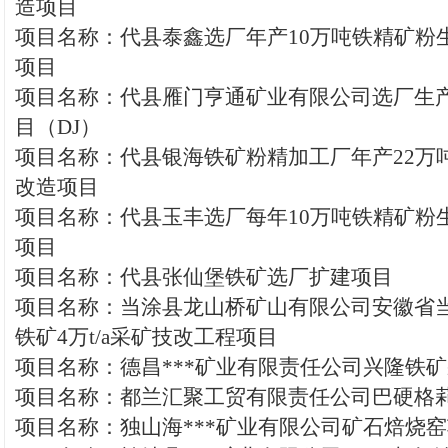
造项目
项目名称：代县泰鑫选厂年产10万吨铁精矿粉
项目
项目名称：代县雁门亨通矿业有限公司选厂生
目（DJ）
项目名称：代县银海铁矿粉精加工厂年产22万
改造项目
项目名称：代县玉丰选厂每年10万吨铁精矿粉
项目
项目名称：代县张仙堡铁矿选厂扩建项目
项目名称：当涂县龙山桥矿山有限公司安徽省
铁矿4万t/a采矿技改工程项目
项目名称：德昌***矿业有限责任公司兴隆铁
项目名称：都兰汇聚工贸有限责任公司巴硬格
项目名称：独山海***矿业有限公司矿石焙烧