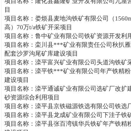
项目名称：隆化县鑫隆矿业开发有限公司九屋
目
项目名称：娄烦县麦地沟铁矿有限公司（1560m～
高）70万t/a铁矿开采项目
项目名称：鲁中矿业有限公司铁矿资源开发利
项目名称：栾川县***矿业有限责任公司秋扒
配套沙罗沟尾矿库建设项目
项目名称：滦平富兴矿业有限公司头道沟铁矿
项目名称：滦平铁***矿业有限公司年产铁精粉
建设项目
项目名称：滦平通诚矿业有限公司选矿厂改扩
砂资源综合利用项目
项目名称：滦平县京铁磁源铁选有限公司铁选
项目名称：滦平县龙成矿业有限公司下洼子铁
项目名称：滦平县张百湾镇华兵铁矿年产铁精粉