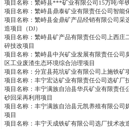
项目名称：繁峙县***矿业有限公司15万吨/
项目名称：繁峙县鼎泰矿业有限责任公司智能
项目名称：繁峙县金鼎矿产品经销有限公司采
造项目（DJ）
项目名称：繁峙县矿产品有限责任公司上西庄
碎技改项目
项目名称：繁峙县中兴矿业发展有限责任公司
区工业废渣生态环境综合治理项目
项目名称：分宜县苑坑矿业有限公司上施铁矿
项目名称：丰宁宏达矿业有限责任公司选矿厂
项目名称：丰宁满族自治县华兵矿业有限责任
砂回采再利用项目
项目名称：丰宁满族自治县元凯养殖有限公司
项目
项目名称：丰宁天成铁矿有限公司选厂技术改