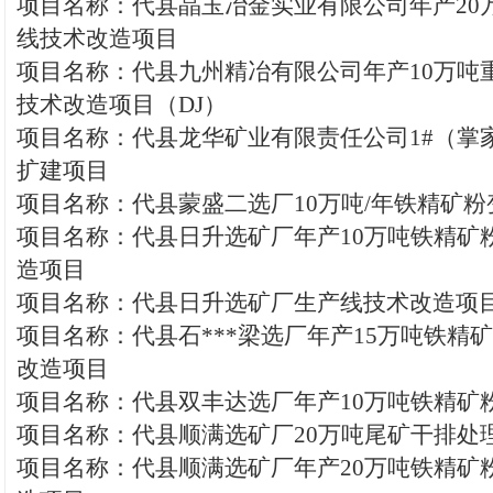
项目名称：代县晶玉冶金实业有限公司年产20
线技术改造项目
项目名称：代县九州精冶有限公司年产10万吨
技术改造项目（DJ）
项目名称：代县龙华矿业有限责任公司1#（掌
扩建项目
项目名称：代县蒙盛二选厂10万吨/年铁精矿粉
项目名称：代县日升选矿厂年产10万吨铁精矿
造项目
项目名称：代县日升选矿厂生产线技术改造项
项目名称：代县石***梁选厂年产15万吨铁精
改造项目
项目名称：代县双丰达选厂年产10万吨铁精矿
项目名称：代县顺满选矿厂20万吨尾矿干排处
项目名称：代县顺满选矿厂年产20万吨铁精矿