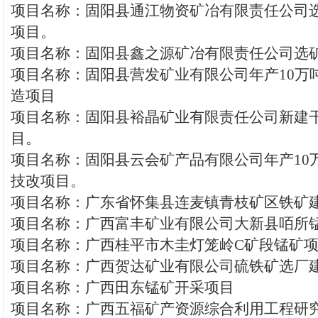
项目名称：固阳县通江物资矿冶有限责任公司
项目。
项目名称：固阳县鑫之源矿冶有限责任公司选
项目名称：固阳县营发矿业有限公司年产10万
造项目
项目名称：固阳县裕晶矿业有限责任公司新建
目。
项目名称：固阳县云会矿产品有限公司年产10
技改项目。
项目名称：广东省怀集县连麦镇青枝矿区铁矿
项目名称：广西富丰矿业有限公司大新县咟所
项目名称：广西桂平市木圭灯笼岭C矿段锰矿
项目名称：广西贺达矿业有限公司硫铁矿选厂
项目名称：广西田东锰矿开采项目
项目名称：广西五福矿产资源综合利用工程研