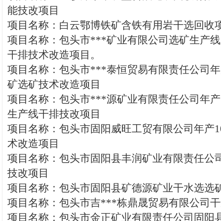
能技改项目
项目名称：白云鄂博铁矿含铁有用岩干选回收
项目名称：包头市***矿业有限公司选矿生产
干排技术改造项目。
项目名称：包头市***泰恒贸易有限责任公司年
矿选矿技术改造项目
项目名称：包头市***源矿业有限责任公司年产
生产线干排技改项目
项目名称：包头市固阳威旺工贸有限公司年产1
术改造项目
项目名称：包头市固阳县丰润矿业有限责任公
技改项目
项目名称：包头市固阳县矿德源矿业干水选选
项目名称：包头市吉***栋鼎晟贸易有限公司
项目名称：包头市金正矿业有限责任公司固阳