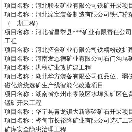
项目名称：河北联友矿业有限公司铁矿开采项
项目名称：河北滦宝装备制造有限公司铁矿粉
（一期工程）
项目名称：河北省昌黎县***矿业有限责任公
工程
项目名称：河北拓金矿业有限公司铁精粉改扩
项目名称：河南发恩德矿业有限公司石门沟尾
项目名称：洪秋矿业改扩建工程
项目名称：湖北华方装备有限公司低品位、弱
磁化焙烧选矿生产线智能化改造项目
项目名称：湖南省永州市零陵区水埠头矿区色背冲
锰矿开采工程
项目名称：华宁县青龙镇大新寨磷矿石开采项
项目名称：桦甸市长裕隆矿业有限公司选矿工
矿库安全隐患治理工程