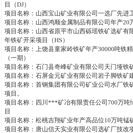
目（DJ）
项目名称：山西宝山矿业有限公司一选厂先进
项目名称：山西鸿顺金属制品有限公司年产20
项目名称：山西省原平市山西砾瑶铁矿选矿有限公
年铁矿开采项目（HS）
项目名称：上饶县童家岭铁矿年产30000吨铁
（一期）
项目名称：石门县奇峰矿业有限公司天门垭铁
项目名称：石屏金元矿业有限公司岩子脚铁矿
项目名称：首钢集团有限公司矿业公司水厂铁
项目。
项目名称：四川***矿冶有限责任公司700万
目
项目名称：松桃吉翔矿业年产高品位10万吨锰
项目名称：唐山信天实业有限公司选矿厂技改