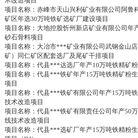
术改造项目
项目名称：赤峰市天山兴利矿业有限公司阿鲁
矿区年选30万吨铁矿选矿厂建设项目
项目名称：大地控股忻州新店矿业有限公司年产
砂石骨料项目
项目名称：大冶市***矿业有限公司武钢金山
矿）同仁矿区配套选厂及尾矿干排项目
项目名称：代县***达选厂年产10万吨铁精矿
项目名称：代县***铁矿年产15万吨铁精矿粉
项目
项目名称：代县***铁矿有限公司年产15万吨
技术改造项目
项目名称：代县***铁矿有限责任公司年产50
线技术改造项目
项目名称：代县***选矿厂年产15万吨铁精粉